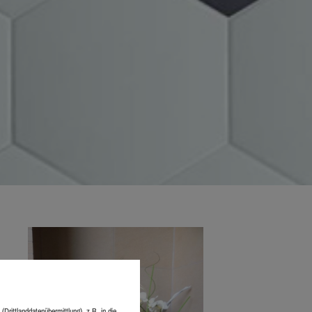
ittlanddatenübermittlung), z.B. in die