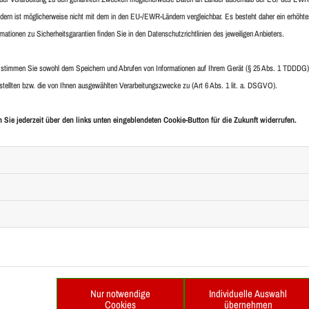
rn ist möglicherweise nicht mit dem in den EU-/EWR-Ländern vergleichbar. Es besteht daher ein erhöhtes
sind wir Ihr richtiger Ansprechpartner in und um Leipzig. Wir
ationen zu Sicherheitsgarantien finden Sie in den Datenschutzrichtlinien des jeweiligen Anbieters.
sen kompetent zur Seite und beraten Sie umfassend zu den
r Team auch die gesamte Planung Ihres neuen Fliesenbelags
timmen Sie sowohl dem Speichern und Abrufen von Informationen auf Ihrem Gerät (§ 25 Abs. 1 TDDDG)
Sie von unserer langjährigen Erfahrung – denn wir von Christian
estellten bzw. die von Ihnen ausgewählten Verarbeitungszwecke zu (Art 6 Abs. 1 lit. a. DSGVO).
kompetenter Partner rund um das Thema Fliesen in Leipzig und
 Sie jederzeit über den links unten eingeblendeten Cookie-Button für die Zukunft widerrufen.
ene Kunden mit unserer Leistung überzeugt.
Unser Service im Überblick:
U
g
Nur notwendige
Individuelle Auswahl
Cookies
übernehmen
Kompetente Beratung & Planung