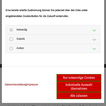
koordinieren den reibungslosen Ablauf.
Eine bereits erteilte Zustimmung können Sie jederzeit über den links unten
Sie haben größere Aufträge?
Kein Problem - unser großes und
eingeblendeten Cookie-Button für die Zukunft widerrufen.
eingespieltes Team ist jederzeit in der Lage größere bis Groß-
Aufträge mit mehreren tausend Quadratmetern Fläche
Notwendig
fachgerecht und termingerecht
auszuführen.
Statistik
Andere
Jetzt Termin vereinbaren
Nur notwendige Cookies
Unser Leistungsumfang
Individuelle Auswahl
Datenschutzerklärung
|
Impressum
übernehmen
Verlegung von Wand- und Bodenfliesen in jeder Größe
Alle zulassen
Verlegung von Fliesen, Natursteinen und Glasfliesen