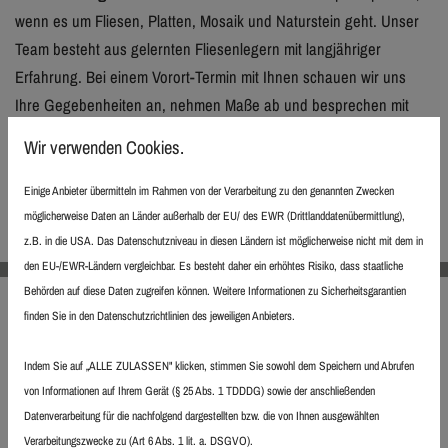
wenn es um Fliesen, Platten, Mosaik und Naturstein geht. Unser
Team besteht aus gelernten Fliesenlegern mit langjähriger
Erfahrung. Bei einem Vorort-Termin mit Ihnen schauen wir uns
Ihre Gegebenheiten an, nehmen Maße ab und besprechen mit
Ihnen die auszuführenden Arbeiten.
Wir verwenden Cookies.
Einige Anbieter übermitteln im Rahmen von der Verarbeitung zu den genannten Zwecken
mehr zu Fliesentrends
möglicherweise Daten an Länder außerhalb der EU/ des EWR (Drittlanddatenübermittlung),
z.B. in die USA. Das Datenschutzniveau in diesen Ländern ist möglicherweise nicht mit dem in
den EU-/EWR-Ländern vergleichbar. Es besteht daher ein erhöhtes Risiko, dass staatliche
Behörden auf diese Daten zugreifen können. Weitere Informationen zu Sicherheitsgarantien
finden Sie in den Datenschutzrichtlinien des jeweiligen Anbieters.
Sie brauchen mehr als einen Fliesenleger?
Indem Sie auf „ALLE ZULASSEN" klicken, stimmen Sie sowohl dem Speichern und Abrufen
von Informationen auf Ihrem Gerät (§ 25 Abs. 1 TDDDG) sowie der anschließenden
Für Ihren
Komplettumbau
bringen wir die benötigten Gewerke
Datenverarbeitung für die nachfolgend dargestellten bzw. die von Ihnen ausgewählten
Verarbeitungszwecke zu (Art 6 Abs. 1 lit. a. DSGVO).
wie beispielsweise Sanitär, Heizung, Elektro, Maler mit und